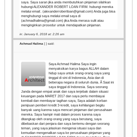
saya. Saya saran jika anda membutuhkan pinjaman silahkan
hubungi ALEXANDER ROBERT LOAN FIRM. hubungi mereka
melalui email:. (alexanderrobertloan@gmail.com) Anda juga bisa
menghubungi saya melalui email saya di
(achmadhalima@gmail.com) jika Anda merasa sulit atau
menginginkan prosedur untuk mendapatkan pinjaman.
in: January 6, 2018 at: 2:26 am
Achmad Halima
[
] said:
Saya Achmad Halima Saya ingin
menyaksikan karya bagus ALLAH dalam
hidup saya untuk orang-orang saya yang
tinggal di sini di Indonesia, Asia dan di
beberapa negara di seluruh dunia. Â Saat ini
saya tinggal di Indonesia. Saya seorang
Janda dengan empat anak dan saya terjebak dalam situasi
keuangan pada MARET 2017 dan saya perlu membiayai
kembali dan membayar tagihan saya, Saya adalah korban
penipuan pemberi kredit 3-kredit, saya kehilangan begitu
banyak uang karena saya mencari pinjaman dari perusahaan
mereka. Saya hampir mati dalam proses karena saya
ditangkap oleh orang-orang yang saya berutang, saya
dibebaskan dari penjara dan saya bertemu dengan seorang
teman, yang saya jelaskan mengenai situasi saya dan
kemudian mengenalkan saya ke perusahaan pinjaman yang