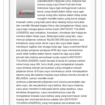
((dewifendi2017@gmail.com)) Selamat hari
semua orang saya Dewi Fedi dari Kota
Indonesia Saya ingin berbagi kisah sukses
besar yang terjadi dalam hidup saya agar
semua orang tahu bahwa dalam hidup anda
mungkin memiliki waktu yang buruk jangan
khawatir waktu yang baik pasti akan datang hanya bersabar
dan memiliki Menjadi bagian fokus dari pengalaman hidup saya,
saya ingin mengucapkan terima kasih (ANTHONY YULIANA
LENDERS) atas kebaikan, kesetiaan, kesetiaan dan kejujuran
mereka dalam hidup saya. Beberapa bulan yang lalu, saya
mencari pinjaman sebesar Rp100.000.000 juta karena saya
kehabisan uang untuk bisnis saya dan saya tidak dapat
membayar tagihan dan tenaga kerja lagi. Saya scammed Rp10
juta penipu penipuan penipuan ATM dan saya memutuskan
untuk tidak terlibat dalam bisnis seperti itu lagi saya tidak
pernah tahu bahwa perusahaan nyata seperti (ANTHONY
YULIANA LENDER) masih berada di dunia ini sampai mantan
rekan kerja saya (Mr Jerry Andi) yang mengatakan kepada
saya tentang sebuah perusahaan yang mengakui sebuah
pinjaman besar di Eropa saya memintanya untuk mendapatkan
alamat yang dia katakan kepada saya bahwa mereka berada di
BELANDA, namun memiliki email
(anthony.yulianalenders@gmail.com) karena penampilan dan
akta saya, dia meyakinkan saya bahwa Jika saya melamar,
saya akan memberi kredit pada bisnis pada awalnya, saya
berdebat dengannya, saya meyakinkannya saat dia
mengatakan kepada saya bahwa uang yang kami bayar untuk
hutang dan memulai bisnisnya adalah dari (ANTHONY
YULIANA LENDERS)) yang merupakan perusahaan asli,