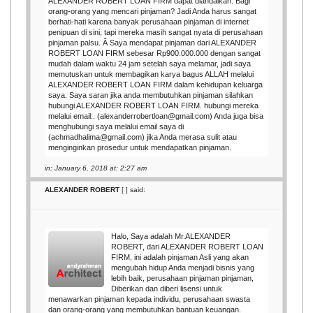
ALEXANDER ROBERT LOAN FIRM dapat diandalkan. Bagi
orang-orang yang mencari pinjaman? Jadi Anda harus sangat
berhati-hati karena banyak perusahaan pinjaman di internet
penipuan di sini, tapi mereka masih sangat nyata di perusahaan
pinjaman palsu. Â Saya mendapat pinjaman dari ALEXANDER
ROBERT LOAN FIRM sebesar Rp900.000.000 dengan sangat
mudah dalam waktu 24 jam setelah saya melamar, jadi saya
memutuskan untuk membagikan karya bagus ALLAH melalui
ALEXANDER ROBERT LOAN FIRM dalam kehidupan keluarga
saya. Saya saran jika anda membutuhkan pinjaman silahkan
hubungi ALEXANDER ROBERT LOAN FIRM. hubungi mereka
melalui email:. (alexanderrobertloan@gmail.com) Anda juga bisa
menghubungi saya melalui email saya di
(achmadhalima@gmail.com) jika Anda merasa sulit atau
menginginkan prosedur untuk mendapatkan pinjaman.
in: January 6, 2018 at: 2:27 am
ALEXANDER ROBERT
[
] said:
Halo, Saya adalah Mr.ALEXANDER
ROBERT, dari ALEXANDER ROBERT LOAN
FIRM, ini adalah pinjaman Asli yang akan
mengubah hidup Anda menjadi bisnis yang
lebih baik, perusahaan pinjaman pinjaman,
Diberikan dan diberi lisensi untuk
menawarkan pinjaman kepada individu, perusahaan swasta
dan orang-orang yang membutuhkan bantuan keuangan.