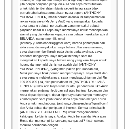
juta penipu penipuan penipuan ATM dan saya memutuskan
untuk tidak terlibat dalam bisnis seperti itu lagi saya tidak
pernah tahu bahwa perusahaan nyata seperti (ANTHONY
YULIANA LENDER) masih berada di dunia ini sampai mantan
rekan kerja saya (Mr Jerry Andi) yang mengatakan kepada
saya tentang sebuah perusahaan yang mengakui sebuah
pinjaman besar di Eropa saya memintanya untuk mendapatkan
alamat yang dia katakan kepada saya bahwa mereka berada di
BELANDA, namun memiliki email
(anthony.yulianalenders@gmail.com) karena penampilan dan
akta saya, dia meyakinkan saya bahwa Jika saya melamar,
saya akan memberi kredit pada bisnis pada awalnya, saya
berdebat dengannya, saya meyakinkannya saat dia
mengatakan kepada saya bahwa uang yang kami bayar untuk
hutang dan memulai bisnisnya adalah dari (ANTHONY
YULIANA LENDERS)) yang merupakan perusahaan asli,
Meskipun saya tidak pernah mempercayainya, saya diadili dan
saya senang melakukannya, saya mendapat pinjaman dari Rp
100.000.000 juta, oleh perusahaan ini ((ANTHONY YULIANA
LENDERS) tidak ada biaya transfer atau pendaftaran Jika Anda
memerlukan pinjaman legit dan asli atau bantuan keuangan dan
Anda dapat dipercaya, dapat dipercaya dan mampu membayar
kembali pada saat jatuh tempo dana saya akan menjadi saran
Anda untuk menghubungi: (anthony.yulianalenders@gmail.com)
dan Anda bebas dari penipuan di internet. Semua terimakasih
(ANTHONY YULIANA LENDERS) untuk mengembalikan
kehidupan ke bisnis saya. Apakah Anda berasal dari Asia atau
Eropa dan mencari pinjaman yang sangat asli? kisah sukses
memiliki perubahan dengan