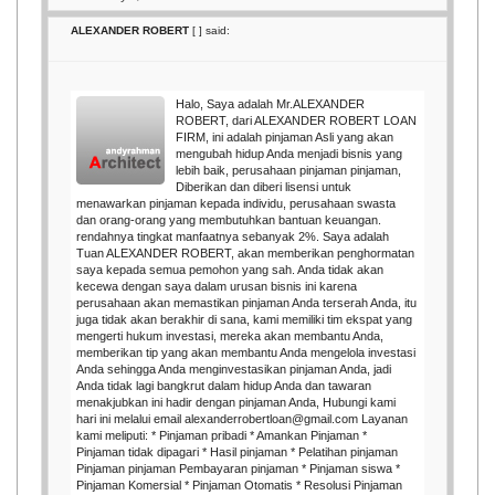
ALEXANDER ROBERT
[
] said:
Halo, Saya adalah Mr.ALEXANDER
ROBERT, dari ALEXANDER ROBERT LOAN
FIRM, ini adalah pinjaman Asli yang akan
mengubah hidup Anda menjadi bisnis yang
lebih baik, perusahaan pinjaman pinjaman,
Diberikan dan diberi lisensi untuk
menawarkan pinjaman kepada individu, perusahaan swasta
dan orang-orang yang membutuhkan bantuan keuangan.
rendahnya tingkat manfaatnya sebanyak 2%. Saya adalah
Tuan ALEXANDER ROBERT, akan memberikan penghormatan
saya kepada semua pemohon yang sah. Anda tidak akan
kecewa dengan saya dalam urusan bisnis ini karena
perusahaan akan memastikan pinjaman Anda terserah Anda, itu
juga tidak akan berakhir di sana, kami memiliki tim ekspat yang
mengerti hukum investasi, mereka akan membantu Anda,
memberikan tip yang akan membantu Anda mengelola investasi
Anda sehingga Anda menginvestasikan pinjaman Anda, jadi
Anda tidak lagi bangkrut dalam hidup Anda dan tawaran
menakjubkan ini hadir dengan pinjaman Anda, Hubungi kami
hari ini melalui email alexanderrobertloan@gmail.com Layanan
kami meliputi: * Pinjaman pribadi * Amankan Pinjaman *
Pinjaman tidak dipagari * Hasil pinjaman * Pelatihan pinjaman
Pinjaman pinjaman Pembayaran pinjaman * Pinjaman siswa *
Pinjaman Komersial * Pinjaman Otomatis * Resolusi Pinjaman