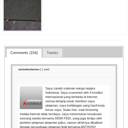
Comments (154)
Tweets
zaniadsulaman
[
] said:
Saya zaniab sulaman warga negara
Indonesia. Saya scammed oleh 4 kreditur
internasional yang berbeda di internet,
semua berjanji untuk memberi saya
pinjaman, saya kehilangan uang hasil kerja
keras saya. Suatu hari, saat browsing
melalui internet tidak berdaya, saya menemukan kesaksian
seorang wanita bernama DEWI FEDI, yang juga tertipu oleh
pemberi pinjaman pinjaman palsu, namun akhirnya dikaitkan
dengan perusahaan pinjaman legit bernama ANTHONY