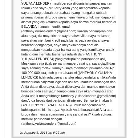
YULIANA LENDER) masih berada di dunia ini sampai mantan
rekan kerja saya (Mr Jerry Andi) yang mengatakan kepada
saya tentang sebuah perusahaan yang mengakui sebuah
pinjaman besar di Eropa saya memintanya untuk mendapatkan
alamat yang dia katakan kepada saya bahwa mereka berada di
BELANDA, namun memiliki email
(anthony.yulianalenders@gmail.com) karena penampilan dan
akta saya, dia meyakinkan saya bahwa Jika saya melamar,
saya akan memberi kredit pada bisnis pada awalnya, saya
berdebat dengannya, saya meyakinkannya saat dia
mengatakan kepada saya bahwa uang yang kami bayar untuk
hutang dan memulai bisnisnya adalah dari (ANTHONY
YULIANA LENDERS)) yang merupakan perusahaan asli,
Meskipun saya tidak pernah mempercayainya, saya diadili dan
saya senang melakukannya, saya mendapat pinjaman dari Rp
100.000.000 juta, oleh perusahaan ini ((ANTHONY YULIANA
LENDERS) tidak ada biaya transfer atau pendaftaran Jika Anda
memerlukan pinjaman legit dan asli atau bantuan keuangan dan
Anda dapat dipercaya, dapat dipercaya dan mampu membayar
kembali pada saat jatuh tempo dana saya akan menjadi saran
Anda untuk menghubungi: (anthony.yulianalenders@gmail.com)
dan Anda bebas dari penipuan di internet. Semua terimakasih
(ANTHONY YULIANA LENDERS) untuk mengembalikan
kehidupan ke bisnis saya. Apakah Anda berasal dari Asia atau
Eropa dan mencari pinjaman yang sangat asli? kisah sukses
memiliki perubahan dengan
(anthony.yulianalenders@gmail.com)
in: January 5, 2018 at: 6:25 am