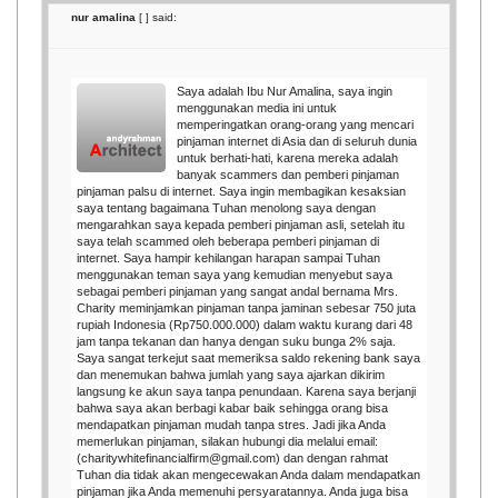
nur amalina
[
] said:
Saya adalah Ibu Nur Amalina, saya ingin
menggunakan media ini untuk
memperingatkan orang-orang yang mencari
pinjaman internet di Asia dan di seluruh dunia
untuk berhati-hati, karena mereka adalah
banyak scammers dan pemberi pinjaman
pinjaman palsu di internet. Saya ingin membagikan kesaksian
saya tentang bagaimana Tuhan menolong saya dengan
mengarahkan saya kepada pemberi pinjaman asli, setelah itu
saya telah scammed oleh beberapa pemberi pinjaman di
internet. Saya hampir kehilangan harapan sampai Tuhan
menggunakan teman saya yang kemudian menyebut saya
sebagai pemberi pinjaman yang sangat andal bernama Mrs.
Charity meminjamkan pinjaman tanpa jaminan sebesar 750 juta
rupiah Indonesia (Rp750.000.000) dalam waktu kurang dari 48
jam tanpa tekanan dan hanya dengan suku bunga 2% saja.
Saya sangat terkejut saat memeriksa saldo rekening bank saya
dan menemukan bahwa jumlah yang saya ajarkan dikirim
langsung ke akun saya tanpa penundaan. Karena saya berjanji
bahwa saya akan berbagi kabar baik sehingga orang bisa
mendapatkan pinjaman mudah tanpa stres. Jadi jika Anda
memerlukan pinjaman, silakan hubungi dia melalui email:
(charitywhitefinancialfirm@gmail.com) dan dengan rahmat
Tuhan dia tidak akan mengecewakan Anda dalam mendapatkan
pinjaman jika Anda memenuhi persyaratannya. Anda juga bisa