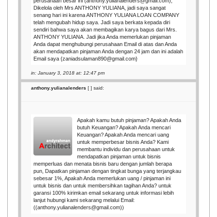
perusahaan besar ini (anthony.yulianalenders@gmail.com),
Dikelola oleh Mrs ANTHONY YULIANA, jadi saya sangat
senang hari ini karena ANTHONY YULIANA LOAN COMPANY
telah mengubah hidup saya. Jadi saya berkata kepada diri
sendiri bahwa saya akan membagikan karya bagus dari Mrs.
ANTHONY YULIANA. Jadi jika Anda memerlukan pinjaman
Anda dapat menghubungi perusahaan Email di atas dan Anda
akan mendapatkan pinjaman Anda dengan 24 jam dan ini adalah
Email saya {zaniadsulaman890@gmail.com}
in: January 3, 2018 at: 12:47 pm
anthony.yulianalenders
[
] said:
Apakah kamu butuh pinjaman? Apakah Anda
butuh Keuangan? Apakah Anda mencari
Keuangan? Apakah Anda mencari uang
untuk memperbesar bisnis Anda? Kami
membantu individu dan perusahaan untuk
mendapatkan pinjaman untuk bisnis
memperluas dan menata bisnis baru dengan jumlah berapa
pun, Dapatkan pinjaman dengan tingkat bunga yang terjangkau
sebesar 1%, Apakah Anda memerlukan uang / pinjaman ini
untuk bisnis dan untuk membersihkan tagihan Anda? untuk
garansi 100% kirimkan email sekarang untuk informasi lebih
lanjut hubungi kami sekarang melalui Email:
((anthony.yulianalenders@gmail.com))