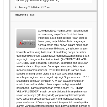
(anthony.yulianalenders@gmail.com)
in: January 5, 2018 at: 6:20 am
dewifendi
[
] said:
((dewifendi2017@gmail.com)) Selamat hari
semua orang saya Dewi Fedi dari Kota
Indonesia Saya ingin berbagi kisah sukses
besar yang terjadi dalam hidup saya agar
semua orang tahu bahwa dalam hidup anda
mungkin memiliki waktu yang buruk jangan
khawatir waktu yang baik pasti akan datang hanya bersabar
dan memiliki Menjadi bagian fokus dari pengalaman hidup saya,
saya ingin mengucapkan terima kasih (ANTHONY YULIANA
LENDERS) atas kebaikan, kesetiaan, kesetiaan dan kejujuran
mereka dalam hidup saya. Beberapa bulan yang lalu, saya
mencari pinjaman sebesar Rp100.000.000 juta karena saya
kehabisan uang untuk bisnis saya dan saya tidak dapat
membayar tagihan dan tenaga kerja lagi. Saya scammed Rp10
juta penipu penipuan penipuan ATM dan saya memutuskan
untuk tidak terlibat dalam bisnis seperti itu lagi saya tidak
pernah tahu bahwa perusahaan nyata seperti (ANTHONY
YULIANA LENDER) masih berada di dunia ini sampai mantan
rekan kerja saya (Mr Jerry Andi) yang mengatakan kepada
saya tentang sebuah perusahaan yang mengakui sebuah
pinjaman besar di Eropa saya memintanya untuk mendapatkan
alamat yang dia katakan kepada saya bahwa mereka berada di