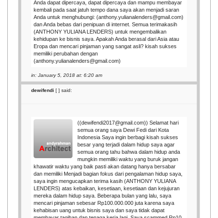
Anda dapat dipercaya, dapat dipercaya dan mampu membayar
kembali pada saat jatuh tempo dana saya akan menjadi saran
Anda untuk menghubungi: (anthony.yulianalenders@gmail.com)
dan Anda bebas dari penipuan di internet. Semua terimakasih
(ANTHONY YULIANA LENDERS) untuk mengembalikan
kehidupan ke bisnis saya. Apakah Anda berasal dari Asia atau
Eropa dan mencari pinjaman yang sangat asli? kisah sukses
memiliki perubahan dengan
(anthony.yulianalenders@gmail.com)
in: January 5, 2018 at: 6:20 am
dewifendi
[
] said:
((dewifendi2017@gmail.com)) Selamat hari
semua orang saya Dewi Fedi dari Kota
Indonesia Saya ingin berbagi kisah sukses
besar yang terjadi dalam hidup saya agar
semua orang tahu bahwa dalam hidup anda
mungkin memiliki waktu yang buruk jangan
khawatir waktu yang baik pasti akan datang hanya bersabar
dan memiliki Menjadi bagian fokus dari pengalaman hidup saya,
saya ingin mengucapkan terima kasih (ANTHONY YULIANA
LENDERS) atas kebaikan, kesetiaan, kesetiaan dan kejujuran
mereka dalam hidup saya. Beberapa bulan yang lalu, saya
mencari pinjaman sebesar Rp100.000.000 juta karena saya
kehabisan uang untuk bisnis saya dan saya tidak dapat
membayar tagihan dan tenaga kerja lagi. Saya scammed Rp10