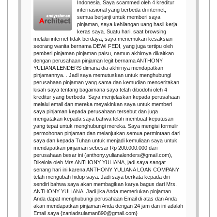
Indonesia. Saya scammed oleh 4 kreditur
internasional yang berbeda di internet,
semua berjanji untuk memberi saya
pinjaman, saya kehilangan uang hasil kerja
keras saya. Suatu hari, saat browsing
melalui internet tidak berdaya, saya menemukan kesaksian
seorang wanita bernama DEWI FEDI, yang juga tertipu oleh
pemberi pinjaman pinjaman palsu, namun akhirnya dikaitkan
dengan perusahaan pinjaman legit bernama ANTHONY
YULIANA LENDERS dimana dia akhirnya mendapatkan
pinjamannya. . Jadi saya memutuskan untuk menghubungi
perusahaan pinjaman yang sama dan kemudian menceritakan
kisah saya tentang bagaimana saya telah dibodohi oleh 4
kreditur yang berbeda. Saya menjelaskan kepada perusahaan
melalui email dan mereka meyakinkan saya untuk memberi
saya pinjaman kepada perusahaan tersebut dan juga
mengatakan kepada saya bahwa telah membuat keputusan
yang tepat untuk menghubungi mereka. Saya mengisi formulir
permohonan pinjaman dan melanjutkan semua permintaan dari
saya dan kepada Tuhan untuk menjadi kemuliaan saya untuk
mendapatkan pinjaman sebesar Rp 200.000.000 dari
perusahaan besar ini (anthony.yulianalenders@gmail.com),
Dikelola oleh Mrs ANTHONY YULIANA, jadi saya sangat
senang hari ini karena ANTHONY YULIANA LOAN COMPANY
telah mengubah hidup saya. Jadi saya berkata kepada diri
sendiri bahwa saya akan membagikan karya bagus dari Mrs.
ANTHONY YULIANA. Jadi jika Anda memerlukan pinjaman
Anda dapat menghubungi perusahaan Email di atas dan Anda
akan mendapatkan pinjaman Anda dengan 24 jam dan ini adalah
Email saya {zaniadsulaman890@gmail.com}