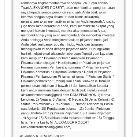
rendahnya tingkat manfaatnya sebanyak 2%. Saya adalah
Tuan ALEXANDER ROBERT, akan memberikan penghormatan
saya kepada semua pemohon yang sah. Anda tidak akan
kecewa dengan saya dalam urusan bisnis ini karena
perusahaan akan memastikan pinjaman Anda terserah Anda, itu
juga tidak akan berakhir di sana, kami memiliki tim ekspat yang
mengerti hukum investasi, mereka akan membantu Anda,
memberikan tip yang akan membantu Anda mengelola investasi
Anda sehingga Anda menginvestasikan pinjaman Anda, jadi
Anda tidak lagi bangkrut dalam hidup Anda dan tawaran
menakjubkan ini hadir dengan pinjaman Anda, Hubungi kami
hari ini melalui email alexanderrobertloan@gmail.com Layanan
kami meliputi: * Pinjaman pribadi * Amankan Pinjaman *
Pinjaman tidak dipagari * Hasil pinjaman * Pelatihan pinjaman
Pinjaman pinjaman Pembayaran pinjaman * Pinjaman siswa *
Pinjaman Komersial * Pinjaman Otomatis * Resolusi Pinjaman
Pinjaman Pembangunan Pinjaman pinjaman * Pinjaman Bisnis *
Pinjaman pendidikan * Penunjukan salah Silahkan isi formulir
permohonan pinjaman di bawah ini dan kembalikan kepada
kami untuk melayani kami dengan lebih baik melalui e-mail:
alexanderrobertloan@gmail.com DATA PEMOHON 1) Nama
Lengkap: 2) Negara: 3) Alamat: 4) Negara: 5) Jenis Kelamin: 6)
Status Perkawinan: 7) Pekerjaan: 8) Nomor Telepon: 9) Posisi
saat bekerja: 10) Pendapatan bulanan: 11) Jumlah Pinjaman
yang Dibutuhkan: 12) Durasi Pinjaman: 13) Tujuan Pinjaman:
14) Agama: 15) Sudahkah anda melamar sebelum: 16) Tanggal
lahir: Terima kasih, Mr ALEXANDER ROBERT
(alexanderrobertloan@gmail.com)
in: January 6, 2018 at: 2:28 am