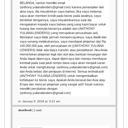
BELANDA, namun memiliki email
(anthony.yulianalenders@gmail.com) karena penampilan dan
akta saya, dia meyakinkan saya bahwa Jika saya melamar,
saya akan memberi kredit pada bisnis pada awalnya, saya
berdebat dengannya, saya meyakinkannya saat dia
mengatakan kepada saya bahwa uang yang kami bayar untuk
hutang dan memulai bisnisnya adalah dari (ANTHONY
YULIANA LENDERS)) yang merupakan perusahaan asli,
Meskipun saya tidak pernah mempercayainya, saya diadili dan
saya senang melakukannya, saya mendapat pinjaman dari Rp
100.000.000 juta, oleh perusahaan ini ((ANTHONY YULIANA
LENDERS) tidak ada biaya transfer atau pendaftaran Jika Anda
memerlukan pinjaman legit dan asli atau bantuan keuangan dan
Anda dapat dipercaya, dapat dipercaya dan mampu membayar
kembali pada saat jatuh tempo dana saya akan menjadi saran
Anda untuk menghubungi: (anthony.yulianalenders@gmail.com)
dan Anda bebas dari penipuan di internet. Semua terimakasih
(ANTHONY YULIANA LENDERS) untuk mengembalikan
kehidupan ke bisnis saya. Apakah Anda berasal dari Asia atau
Eropa dan mencari pinjaman yang sangat asli? kisah sukses
memiliki perubahan dengan
(anthony.yulianalenders@gmail.com)
in: January 5, 2018 at: 6:21 am
dewifendi
[
] said: