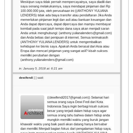
Meskipun saya tidak pernah mempercayainya, saya diadili dan
saya senang melakukannya, saya mendapat pinjaman dari Rp
100.000.000 juta, oleh perusahaan ini ((ANTHONY YULIANA
LENDERS) tidak ada biaya transfer atau pendaftaran Jika Anda
memerlukan pinjaman legit dan asli atau bantuan keuangan dan
Anda dapat dipercaya, dapat dipercaya dan mampu membayar
kembali pada saat jatuh tempo dana saya akan menjadi saran
Anda untuk menghubungi: (anthony.yulianalenders@gmail.com)
dan Anda bebas dari penipuan di internet. Semua terimakasih
(ANTHONY YULIANA LENDERS) untuk mengembalikan
kehidupan ke bisnis saya. Apakah Anda berasal dari Asia atau
Eropa dan mencari pinjaman yang sangat asli? kisah sukses
memiliki perubahan dengan
(anthony.yulianalenders@gmail.com)
in: January 5, 2018 at: 6:21 am
dewifendi
[
] said:
((dewifendi2017@gmail.com)) Selamat hari
semua orang saya Dewi Fedi dari Kota
Indonesia Saya ingin berbagi kisah sukses
besar yang terjadi dalam hidup saya agar
semua orang tahu bahwa dalam hidup anda
mungkin memiliki waktu yang buruk jangan
khawatir waktu yang baik pasti akan datang hanya bersabar
dan memiliki Menjadi bagian fokus dari pengalaman hidup saya,
saya ingin mengucapkan terima kasih (ANTHONY YULIANA