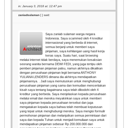
in: January 3, 2018 at: 12:47 pm
zaniadsulaman
[
] said:
Saya zaniab sulaman warga negara
Indonesia. Saya scammed oleh 4 kreditur
internasional yang berbeda di internet,
semua berjanji untuk memberi saya
pinjaman, saya kehilangan uang hasil kerja
keras saya. Suatu hari, saat browsing
melalui internet tidak berdaya, saya menemukan kesaksian
seorang wanita bernama DEWI FEDI, yang juga tertipu oleh
pemberi pinjaman pinjaman palsu, namun akhirnya dikaitkan
dengan perusahaan pinjaman legit bernama ANTHONY
YULIANA LENDERS dimana dia akhirnya mendapatkan
pinjamannya. . Jadi saya memutuskan untuk menghubungi
perusahaan pinjaman yang sama dan kemudian menceritakan
kisah saya tentang bagaimana saya telah dibodohi oleh 4
kreditur yang berbeda. Saya menjelaskan kepada perusahaan
melalui email dan mereka meyakinkan saya untuk memberi
saya pinjaman kepada perusahaan tersebut dan juga
mengatakan kepada saya bahwa telah membuat keputusan
yang tepat untuk menghubungi mereka. Saya mengisi formulir
permohonan pinjaman dan melanjutkan semua permintaan dari
saya dan kepada Tuhan untuk menjadi kemuliaan saya untuk
mendapatkan pinjaman sebesar Rp 200.000.000 dari