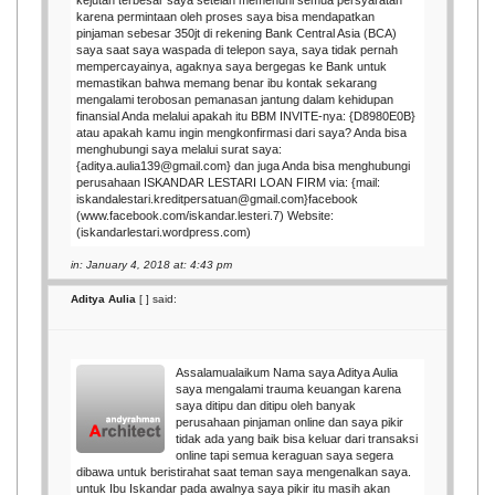
karena permintaan oleh proses saya bisa mendapatkan
pinjaman sebesar 350jt di rekening Bank Central Asia (BCA)
saya saat saya waspada di telepon saya, saya tidak pernah
mempercayainya, agaknya saya bergegas ke Bank untuk
memastikan bahwa memang benar ibu kontak sekarang
mengalami terobosan pemanasan jantung dalam kehidupan
finansial Anda melalui apakah itu BBM INVITE-nya: {D8980E0B}
atau apakah kamu ingin mengkonfirmasi dari saya? Anda bisa
menghubungi saya melalui surat saya:
{aditya.aulia139@gmail.com} dan juga Anda bisa menghubungi
perusahaan ISKANDAR LESTARI LOAN FIRM via: {mail:
iskandalestari.kreditpersatuan@gmail.com}facebook
(www.facebook.com/iskandar.lesteri.7) Website:
(iskandarlestari.wordpress.com)
in: January 4, 2018 at: 4:43 pm
Aditya Aulia
[
] said:
Assalamualaikum Nama saya Aditya Aulia
saya mengalami trauma keuangan karena
saya ditipu dan ditipu oleh banyak
perusahaan pinjaman online dan saya pikir
tidak ada yang baik bisa keluar dari transaksi
online tapi semua keraguan saya segera
dibawa untuk beristirahat saat teman saya mengenalkan saya.
untuk Ibu Iskandar pada awalnya saya pikir itu masih akan