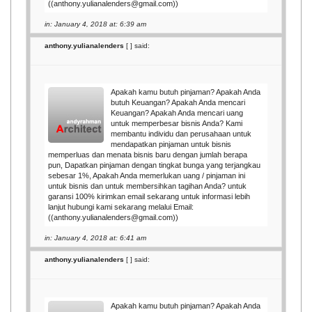
((anthony.yulianalenders@gmail.com))
in: January 4, 2018 at: 6:39 am
anthony.yulianalenders
[
] said:
Apakah kamu butuh pinjaman? Apakah Anda
butuh Keuangan? Apakah Anda mencari
Keuangan? Apakah Anda mencari uang
untuk memperbesar bisnis Anda? Kami
membantu individu dan perusahaan untuk
mendapatkan pinjaman untuk bisnis
memperluas dan menata bisnis baru dengan jumlah berapa
pun, Dapatkan pinjaman dengan tingkat bunga yang terjangkau
sebesar 1%, Apakah Anda memerlukan uang / pinjaman ini
untuk bisnis dan untuk membersihkan tagihan Anda? untuk
garansi 100% kirimkan email sekarang untuk informasi lebih
lanjut hubungi kami sekarang melalui Email:
((anthony.yulianalenders@gmail.com))
in: January 4, 2018 at: 6:41 am
anthony.yulianalenders
[
] said:
Apakah kamu butuh pinjaman? Apakah Anda