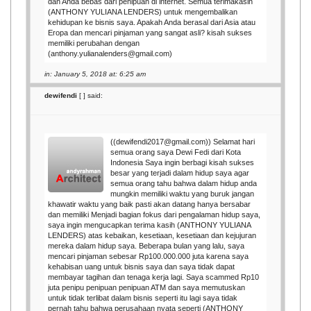
dan Anda bebas dari penipuan di internet. Semua terimakasih
(ANTHONY YULIANA LENDERS) untuk mengembalikan
kehidupan ke bisnis saya. Apakah Anda berasal dari Asia atau
Eropa dan mencari pinjaman yang sangat asli? kisah sukses
memiliki perubahan dengan
(anthony.yulianalenders@gmail.com)
in: January 5, 2018 at: 6:25 am
dewifendi
[
] said:
((dewifendi2017@gmail.com)) Selamat hari
semua orang saya Dewi Fedi dari Kota
Indonesia Saya ingin berbagi kisah sukses
besar yang terjadi dalam hidup saya agar
semua orang tahu bahwa dalam hidup anda
mungkin memiliki waktu yang buruk jangan
khawatir waktu yang baik pasti akan datang hanya bersabar
dan memiliki Menjadi bagian fokus dari pengalaman hidup saya,
saya ingin mengucapkan terima kasih (ANTHONY YULIANA
LENDERS) atas kebaikan, kesetiaan, kesetiaan dan kejujuran
mereka dalam hidup saya. Beberapa bulan yang lalu, saya
mencari pinjaman sebesar Rp100.000.000 juta karena saya
kehabisan uang untuk bisnis saya dan saya tidak dapat
membayar tagihan dan tenaga kerja lagi. Saya scammed Rp10
juta penipu penipuan penipuan ATM dan saya memutuskan
untuk tidak terlibat dalam bisnis seperti itu lagi saya tidak
pernah tahu bahwa perusahaan nyata seperti (ANTHONY