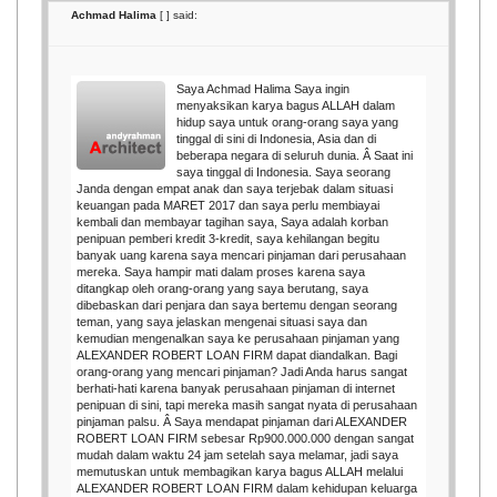
Achmad Halima
[
] said:
Saya Achmad Halima Saya ingin
menyaksikan karya bagus ALLAH dalam
hidup saya untuk orang-orang saya yang
tinggal di sini di Indonesia, Asia dan di
beberapa negara di seluruh dunia. Â Saat ini
saya tinggal di Indonesia. Saya seorang
Janda dengan empat anak dan saya terjebak dalam situasi
keuangan pada MARET 2017 dan saya perlu membiayai
kembali dan membayar tagihan saya, Saya adalah korban
penipuan pemberi kredit 3-kredit, saya kehilangan begitu
banyak uang karena saya mencari pinjaman dari perusahaan
mereka. Saya hampir mati dalam proses karena saya
ditangkap oleh orang-orang yang saya berutang, saya
dibebaskan dari penjara dan saya bertemu dengan seorang
teman, yang saya jelaskan mengenai situasi saya dan
kemudian mengenalkan saya ke perusahaan pinjaman yang
ALEXANDER ROBERT LOAN FIRM dapat diandalkan. Bagi
orang-orang yang mencari pinjaman? Jadi Anda harus sangat
berhati-hati karena banyak perusahaan pinjaman di internet
penipuan di sini, tapi mereka masih sangat nyata di perusahaan
pinjaman palsu. Â Saya mendapat pinjaman dari ALEXANDER
ROBERT LOAN FIRM sebesar Rp900.000.000 dengan sangat
mudah dalam waktu 24 jam setelah saya melamar, jadi saya
memutuskan untuk membagikan karya bagus ALLAH melalui
ALEXANDER ROBERT LOAN FIRM dalam kehidupan keluarga