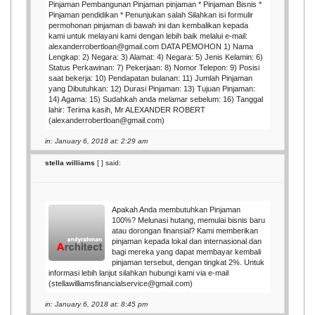
Pinjaman Pembangunan Pinjaman pinjaman * Pinjaman Bisnis *
Pinjaman pendidikan * Penunjukan salah Silahkan isi formulir
permohonan pinjaman di bawah ini dan kembalikan kepada
kami untuk melayani kami dengan lebih baik melalui e-mail:
alexanderrobertloan@gmail.com DATA PEMOHON 1) Nama
Lengkap: 2) Negara: 3) Alamat: 4) Negara: 5) Jenis Kelamin: 6)
Status Perkawinan: 7) Pekerjaan: 8) Nomor Telepon: 9) Posisi
saat bekerja: 10) Pendapatan bulanan: 11) Jumlah Pinjaman
yang Dibutuhkan: 12) Durasi Pinjaman: 13) Tujuan Pinjaman:
14) Agama: 15) Sudahkah anda melamar sebelum: 16) Tanggal
lahir: Terima kasih, Mr ALEXANDER ROBERT
(alexanderrobertloan@gmail.com)
in: January 6, 2018 at: 2:29 am
stella williams
[
] said:
Apakah Anda membutuhkan Pinjaman
100%? Melunasi hutang, memulai bisnis baru
atau dorongan finansial? Kami memberikan
pinjaman kepada lokal dan internasional dan
bagi mereka yang dapat membayar kembali
pinjaman tersebut, dengan tingkat 2%. Untuk
informasi lebih lanjut silahkan hubungi kami via e-mail
(stellawilliamsfinancialservice@gmail.com)
in: January 6, 2018 at: 8:45 pm