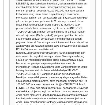
LENDERS) atas kebaikan, kesetiaan, kesetiaan dan kejujuran
mereka dalam hidup saya. Beberapa bulan yang lalu, saya
mencari pinjaman sebesar Rp100.000.000 juta karena saya
kehabisan uang untuk bisnis saya dan saya tidak dapat
membayar tagihan dan tenaga kerja lagi. Saya scammed Rp10
juta penipu penipuan penipuan ATM dan saya memutuskan
untuk tidak terlibat dalam bisnis seperti itu lagi saya tidak
pernah tahu bahwa perusahaan nyata seperti (ANTHONY
YULIANA LENDER) masih berada di dunia ini sampai mantan
rekan kerja saya (Mr Jerry Andi) yang mengatakan kepada
saya tentang sebuah perusahaan yang mengakui sebuah
pinjaman besar di Eropa saya memintanya untuk mendapatkan
alamat yang dia katakan kepada saya bahwa mereka berada di
BELANDA, namun memiliki email
(anthony.yulianalenders@gmail.com) karena penampilan dan
akta saya, dia meyakinkan saya bahwa Jika saya melamar,
saya akan memberi kredit pada bisnis pada awalnya, saya
berdebat dengannya, saya meyakinkannya saat dia
mengatakan kepada saya bahwa uang yang kami bayar untuk
hutang dan memulai bisnisnya adalah dari (ANTHONY
YULIANA LENDERS)) yang merupakan perusahaan asli,
Meskipun saya tidak pernah mempercayainya, saya diadili dan
saya senang melakukannya, saya mendapat pinjaman dari Rp
100.000.000 juta, oleh perusahaan ini ((ANTHONY YULIANA
LENDERS) tidak ada biaya transfer atau pendaftaran Jika Anda
memerlukan pinjaman legit dan asli atau bantuan keuangan dan
Anda dapat dipercaya, dapat dipercaya dan mampu membayar
kembali pada saat jatuh tempo dana saya akan menjadi saran
Anda untuk menghubungi: (anthony.yulianalenders@gmail.com)