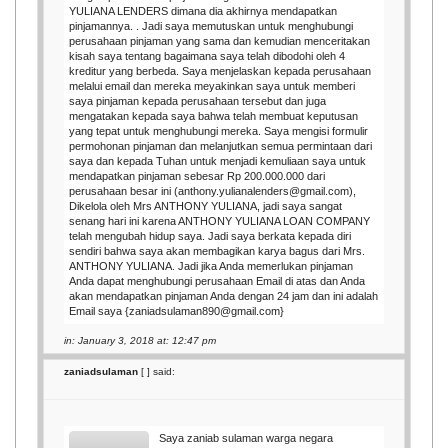
YULIANA LENDERS dimana dia akhirnya mendapatkan
pinjamannya. . Jadi saya memutuskan untuk menghubungi
perusahaan pinjaman yang sama dan kemudian menceritakan
kisah saya tentang bagaimana saya telah dibodohi oleh 4
kreditur yang berbeda. Saya menjelaskan kepada perusahaan
melalui email dan mereka meyakinkan saya untuk memberi
saya pinjaman kepada perusahaan tersebut dan juga
mengatakan kepada saya bahwa telah membuat keputusan
yang tepat untuk menghubungi mereka. Saya mengisi formulir
permohonan pinjaman dan melanjutkan semua permintaan dari
saya dan kepada Tuhan untuk menjadi kemuliaan saya untuk
mendapatkan pinjaman sebesar Rp 200.000.000 dari
perusahaan besar ini (anthony.yulianalenders@gmail.com),
Dikelola oleh Mrs ANTHONY YULIANA, jadi saya sangat
senang hari ini karena ANTHONY YULIANA LOAN COMPANY
telah mengubah hidup saya. Jadi saya berkata kepada diri
sendiri bahwa saya akan membagikan karya bagus dari Mrs.
ANTHONY YULIANA. Jadi jika Anda memerlukan pinjaman
Anda dapat menghubungi perusahaan Email di atas dan Anda
akan mendapatkan pinjaman Anda dengan 24 jam dan ini adalah
Email saya {zaniadsulaman890@gmail.com}
in: January 3, 2018 at: 12:47 pm
zaniadsulaman
[
] said:
Saya zaniab sulaman warga negara