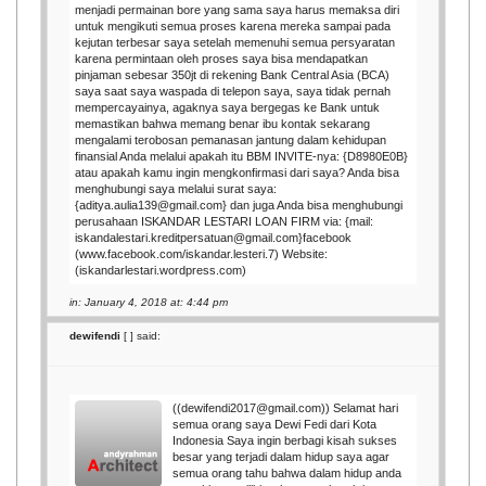
menjadi permainan bore yang sama saya harus memaksa diri
untuk mengikuti semua proses karena mereka sampai pada
kejutan terbesar saya setelah memenuhi semua persyaratan
karena permintaan oleh proses saya bisa mendapatkan
pinjaman sebesar 350jt di rekening Bank Central Asia (BCA)
saya saat saya waspada di telepon saya, saya tidak pernah
mempercayainya, agaknya saya bergegas ke Bank untuk
memastikan bahwa memang benar ibu kontak sekarang
mengalami terobosan pemanasan jantung dalam kehidupan
finansial Anda melalui apakah itu BBM INVITE-nya: {D8980E0B}
atau apakah kamu ingin mengkonfirmasi dari saya? Anda bisa
menghubungi saya melalui surat saya:
{aditya.aulia139@gmail.com} dan juga Anda bisa menghubungi
perusahaan ISKANDAR LESTARI LOAN FIRM via: {mail:
iskandalestari.kreditpersatuan@gmail.com}facebook
(www.facebook.com/iskandar.lesteri.7) Website:
(iskandarlestari.wordpress.com)
in: January 4, 2018 at: 4:44 pm
dewifendi
[
] said:
((dewifendi2017@gmail.com)) Selamat hari
semua orang saya Dewi Fedi dari Kota
Indonesia Saya ingin berbagi kisah sukses
besar yang terjadi dalam hidup saya agar
semua orang tahu bahwa dalam hidup anda