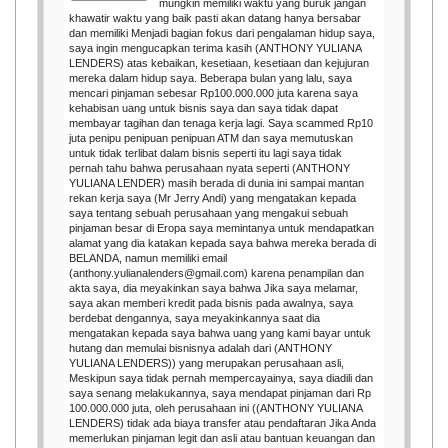
mungkin memiliki waktu yang buruk jangan
khawatir waktu yang baik pasti akan datang hanya bersabar
dan memiliki Menjadi bagian fokus dari pengalaman hidup saya,
saya ingin mengucapkan terima kasih (ANTHONY YULIANA
LENDERS) atas kebaikan, kesetiaan, kesetiaan dan kejujuran
mereka dalam hidup saya. Beberapa bulan yang lalu, saya
mencari pinjaman sebesar Rp100.000.000 juta karena saya
kehabisan uang untuk bisnis saya dan saya tidak dapat
membayar tagihan dan tenaga kerja lagi. Saya scammed Rp10
juta penipu penipuan penipuan ATM dan saya memutuskan
untuk tidak terlibat dalam bisnis seperti itu lagi saya tidak
pernah tahu bahwa perusahaan nyata seperti (ANTHONY
YULIANA LENDER) masih berada di dunia ini sampai mantan
rekan kerja saya (Mr Jerry Andi) yang mengatakan kepada
saya tentang sebuah perusahaan yang mengakui sebuah
pinjaman besar di Eropa saya memintanya untuk mendapatkan
alamat yang dia katakan kepada saya bahwa mereka berada di
BELANDA, namun memiliki email
(anthony.yulianalenders@gmail.com) karena penampilan dan
akta saya, dia meyakinkan saya bahwa Jika saya melamar,
saya akan memberi kredit pada bisnis pada awalnya, saya
berdebat dengannya, saya meyakinkannya saat dia
mengatakan kepada saya bahwa uang yang kami bayar untuk
hutang dan memulai bisnisnya adalah dari (ANTHONY
YULIANA LENDERS)) yang merupakan perusahaan asli,
Meskipun saya tidak pernah mempercayainya, saya diadili dan
saya senang melakukannya, saya mendapat pinjaman dari Rp
100.000.000 juta, oleh perusahaan ini ((ANTHONY YULIANA
LENDERS) tidak ada biaya transfer atau pendaftaran Jika Anda
memerlukan pinjaman legit dan asli atau bantuan keuangan dan