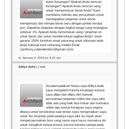
butuh Keuangan? Apakah Anda mencari
Keuangan? Apakah Anda mencari uang
untuk memperbesar bisnis Anda? Kami
membantu individu dan perusahaan untuk
mendapatkan pinjaman untuk bisnis
memperluas dan menata bisnis baru dengan jumlah berapa
pun, Dapatkan pinjaman dengan tingkat bunga yang terjangkau
sebesar 1%, Apakah Anda memerlukan uang / pinjaman ini
untuk bisnis dan untuk membersihkan tagihan Anda? untuk
garansi 100% kirimkan email sekarang untuk informasi lebih
lanjut hubungi kami sekarang melalui Email:
((anthony.yulianalenders@gmail.com))
in: January 4, 2018 at: 6:41 am
Aditya Aulia
[
] said:
Assalamualaikum Nama saya Aditya Aulia
saya mengalami trauma keuangan karena
saya ditipu dan ditipu oleh banyak
perusahaan pinjaman online dan saya pikir
tidak ada yang baik bisa keluar dari transaksi
online tapi semua keraguan saya segera
dibawa untuk beristirahat saat teman saya mengenalkan saya.
untuk Ibu Iskandar pada awalnya saya pikir itu masih akan
menjadi permainan bore yang sama saya harus memaksa diri
untuk mengikuti semua proses karena mereka sampai pada
kejutan terbesar saya setelah memenuhi semua persyaratan