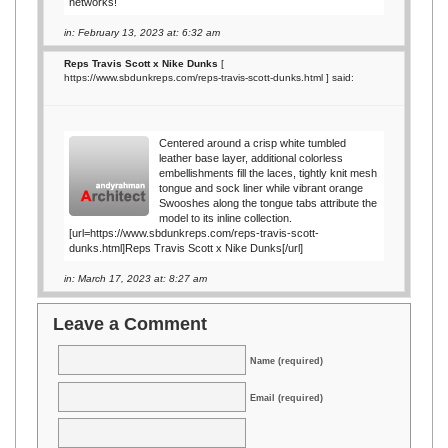
networks!
in: February 13, 2023 at: 6:32 am
Reps Travis Scott x Nike Dunks
[
https://www.sbdunkreps.com/reps-travis-scott-dunks.html
] said:
Centered around a crisp white tumbled
leather base layer, additional colorless
embellishments fill the laces, tightly knit mesh
tongue and sock liner while vibrant orange
Swooshes along the tongue tabs attribute the
model to its inline collection.
[url=https://www.sbdunkreps.com/reps-travis-scott-
dunks.html]Reps Travis Scott x Nike Dunks[/url]
in: March 17, 2023 at: 8:27 am
Leave a Comment
Name (required)
Email (required)