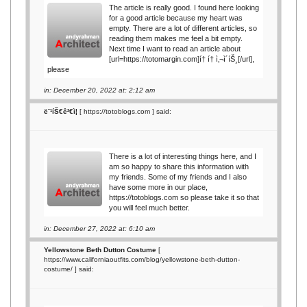
The article is really good. I found here looking
for a good article because my heart was
empty. There are a lot of different articles, so
reading them makes me feel a bit empty.
Next time I want to read an article about
[url=https://totomargin.com]í† í† ì‚¬ì´íŠ¸[/url],
please
in: December 20, 2022 at: 2:12 am
ë¨¹íŠ€ê²€ì¦
[
https://totoblogs.com
] said:
There is a lot of interesting things here, and I
am so happy to share this information with
my friends. Some of my friends and I also
have some more in our place,
https://totoblogs.com so please take it so that
you will feel much better.
in: December 27, 2022 at: 6:10 am
Yellowstone Beth Dutton Costume
[
https://www.californiaoutfits.com/blog/yellowstone-beth-dutton-
costume/
] said: