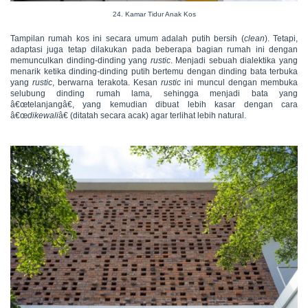
24. Kamar Tidur Anak Kos
Tampilan rumah kos ini secara umum adalah putih bersih (
clean
). Tetapi,
adaptasi juga tetap dilakukan pada beberapa bagian rumah ini dengan
memunculkan dinding-dinding yang
rustic
. Menjadi sebuah dialektika yang
menarik ketika dinding-dinding putih bertemu dengan dinding bata terbuka
yang
rustic
, berwarna terakota. Kesan
rustic
ini muncul dengan membuka
selubung dinding rumah lama, sehingga menjadi bata yang
â€œtelanjangâ€, yang kemudian dibuat lebih kasar dengan cara
â€œ
dikewali
â€ (ditatah secara acak) agar terlihat lebih natural.