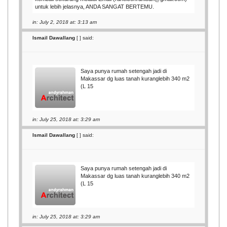
untuk lebih jelasnya, ANDA SANGAT BERTEMU.
in: July 2, 2018 at: 3:13 am
Ismail Dawallang
[
] said:
Saya punya rumah setengah jadi di
Makassar dg luas tanah kuranglebih 340 m2
(L 15
in: July 25, 2018 at: 3:29 am
Ismail Dawallang
[
] said:
Saya punya rumah setengah jadi di
Makassar dg luas tanah kuranglebih 340 m2
(L 15
in: July 25, 2018 at: 3:29 am