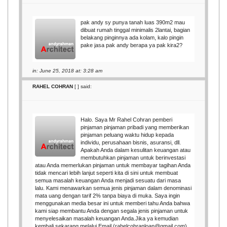
pak andy sy punya tanah luas 390m2 mau
dibuat rumah tinggal minimalis 2lantai, bagian
belakang pinginnya ada kolam, kalo pingin
pake jasa pak andy berapa ya pak kira2?
in: June 25, 2018 at: 3:28 am
RAHEL COHRAN
[
] said:
Halo. Saya Mr Rahel Cohran pemberi
pinjaman pinjaman pribadi yang memberikan
pinjaman peluang waktu hidup kepada
individu, perusahaan bisnis, asuransi, dll.
Apakah Anda dalam kesulitan keuangan atau
membutuhkan pinjaman untuk berinvestasi
atau Anda memerlukan pinjaman untuk membayar tagihan Anda
tidak mencari lebih lanjut seperti kita di sini untuk membuat
semua masalah keuangan Anda menjadi sesuatu dari masa
lalu. Kami menawarkan semua jenis pinjaman dalam denominasi
mata uang dengan tarif 2% tanpa biaya di muka. Saya ingin
menggunakan media besar ini untuk memberi tahu Anda bahwa
kami siap membantu Anda dengan segala jenis pinjaman untuk
menyelesaikan masalah keuangan Anda.Jika ya kemudian
kembali sekarang melalui Email (rahelcohranloan@gmail.com)