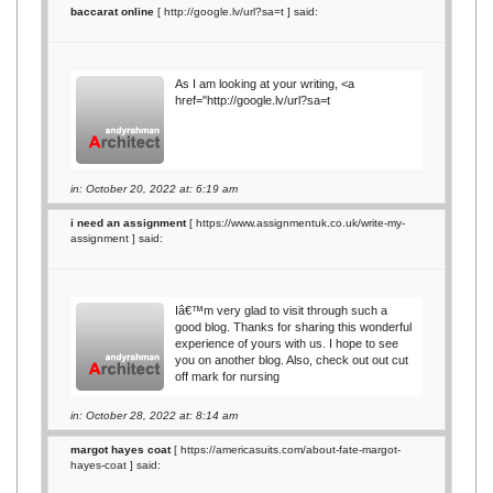
baccarat online
[
http://google.lv/url?sa=t
] said:
As I am looking at your writing, <a
href="http://google.lv/url?sa=t
in: October 20, 2022 at: 6:19 am
i need an assignment
[
https://www.assignmentuk.co.uk/write-my-
assignment
] said:
Iâ€™m very glad to visit through such a
good blog. Thanks for sharing this wonderful
experience of yours with us. I hope to see
you on another blog. Also, check out out cut
off mark for nursing
in: October 28, 2022 at: 8:14 am
margot hayes coat
[
https://americasuits.com/about-fate-margot-
hayes-coat
] said: