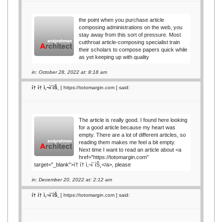
the point when you purchase article
composing administrations on the web, you
stay away from this sort of pressure. Most
cutthroat article-composing specialist train
their scholars to compose papers quick while
as yet keeping up with quality
in: October 28, 2022 at: 8:18 am
í† í† ì‚¬ì´íŠ¸
[
https://totomargin.com
] said:
The article is really good. I found here looking
for a good article because my heart was
empty. There are a lot of different articles, so
reading them makes me feel a bit empty.
Next time I want to read an article about <a
href="https://totomargin.com"
target="_blank">í† í† ì‚¬ì´íŠ¸</a>, please
in: December 20, 2022 at: 2:12 am
í† í† ì‚¬ì´íŠ¸
[
https://totomargin.com
] said: