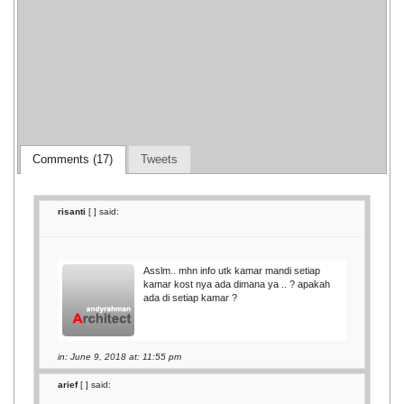
Klinik Bersalin Adi Buana
Gedung 8 Universitas Adi Buana 
Surabaya
Comments (17)
Tweets
risanti
[
] said:
Asslm.. mhn info utk kamar mandi setiap
kamar kost nya ada dimana ya .. ? apakah
ada di setiap kamar ?
in: June 9, 2018 at: 11:55 pm
arief
[
] said: