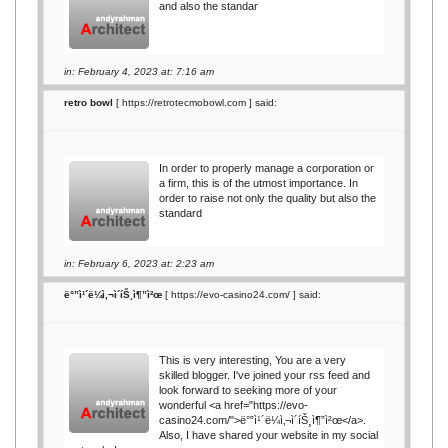
and also the standar
in: February 4, 2023 at: 7:16 am
retro bowl
[
https://retrotecmobowl.com
] said:
In order to properly manage a corporation or
a firm, this is of the utmost importance. In
order to raise not only the quality but also the
standard
in: February 6, 2023 at: 2:23 am
ë°”ì¹´ë¼ì‚¬ì´íŠ¸ì¶”ì²œ
[
https://evo-casino24.com/
] said:
This is very interesting, You are a very
skilled blogger. I've joined your rss feed and
look forward to seeking more of your
wonderful <a href="https://evo-
casino24.com/">ë°”ì¹´ë¼ì‚¬ì´íŠ¸ì¶”ì²œ</a>.
Also, I have shared your website in my social