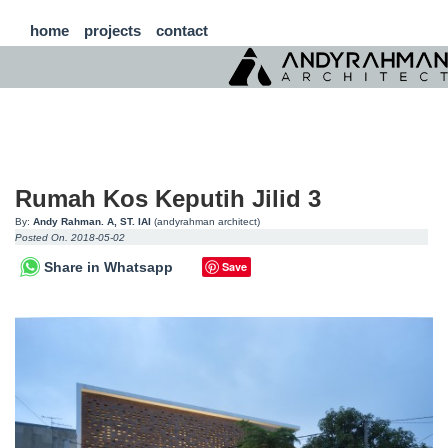
home
projects
contact
Rumah Kos Keputih Jilid 3
By:
Andy Rahman. A, ST. IAI
(andyrahman architect)
Posted On. 2018-05-02
Share in Whatsapp
Save