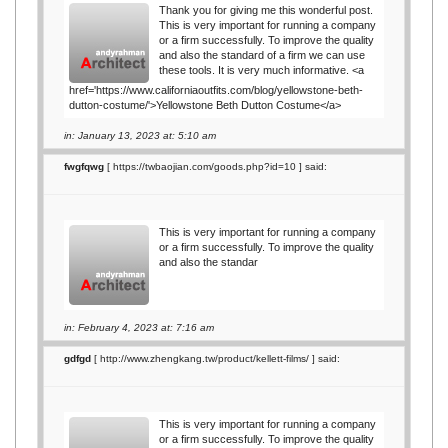
Thank you for giving me this wonderful post.
This is very important for running a company
or a firm successfully. To improve the quality
and also the standard of a firm we can use
these tools. It is very much informative. <a
href='https://www.californiaoutfits.com/blog/yellowstone-beth-
dutton-costume/'>Yellowstone Beth Dutton Costume</a>
in: January 13, 2023 at: 5:10 am
fwgfqwg
[
https://twbaojian.com/goods.php?id=10
] said:
This is very important for running a company
or a firm successfully. To improve the quality
and also the standar
in: February 4, 2023 at: 7:16 am
gdfgd
[
http://www.zhengkang.tw/product/kellett-films/
] said:
This is very important for running a company
or a firm successfully. To improve the quality