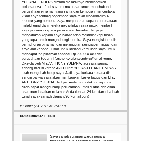
YULIANA LENDERS dimana dia akhirnya mendapatkan
pinjamannya. . Jadi saya memutuskan untuk menghubungi
perusahaan pinjaman yang sama dan kemudian menceritakan
kisah saya tentang bagaimana saya telah dibodohi oleh 4
kreditur yang berbeda. Saya menjelaskan kepada perusahaan
melalui email dan mereka meyakinkan saya untuk memberi
saya pinjaman kepada perusahaan tersebut dan juga
mengatakan kepada saya bahwa telah membuat keputusan
yang tepat untuk menghubungi mereka. Saya mengisi formulir
permohonan pinjaman dan melanjutkan semua permintaan dari
saya dan kepada Tuhan untuk menjadi kemuliaan saya untuk
mendapatkan pinjaman sebesar Rp 200.000.000 dari
perusahaan besar ini (anthony.yulianalenders@gmail.com),
Dikelola oleh Mrs ANTHONY YULIANA, jadi saya sangat
senang hari ini karena ANTHONY YULIANA LOAN COMPANY
telah mengubah hidup saya. Jadi saya berkata kepada diri
sendiri bahwa saya akan membagikan karya bagus dari Mrs.
ANTHONY YULIANA. Jadi jika Anda memerlukan pinjaman
Anda dapat menghubungi perusahaan Email di atas dan Anda
akan mendapatkan pinjaman Anda dengan 24 jam dan ini adalah
Email saya {zaniadsulaman890@gmail.com}
in: January 3, 2018 at: 7:42 am
zaniadsulaman
[
] said:
Saya zaniab sulaman warga negara