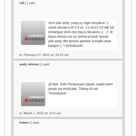
rafi
[
] said:
sore pak andy, yang sy ingin tanyakan: 1
untuk desain rmh 2 lt uk. 2 x 6x12 m2 tdk full
terbangun perlu brp biaya desainny y... 2. dr
biaya desain tsb sy terima produk desain
pak andy dlm bentuk gambar komplit untuk
bangun y ? terimakasih,
in: February 27, 2012 at: 10:13 am
andy rahman
[
] said:
@ Bpk. Rafi: Pertanyaan bapak sudah kami
jawab via email pak. Tolong di cek.
Terimakasih
in: March 1, 2012 at: 4:21 am
hotma
[
] said: