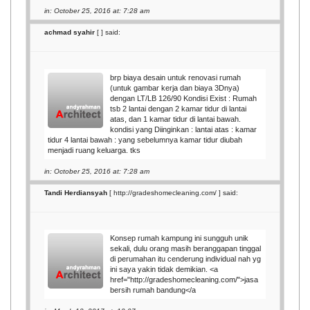
in: October 25, 2016 at: 7:28 am
achmad syahir
[
] said:
brp biaya desain untuk renovasi rumah
(untuk gambar kerja dan biaya 3Dnya)
dengan LT/LB 126/90 Kondisi Exist : Rumah
tsb 2 lantai dengan 2 kamar tidur di lantai
atas, dan 1 kamar tidur di lantai bawah.
kondisi yang Diinginkan : lantai atas : kamar
tidur 4 lantai bawah : yang sebelumnya kamar tidur diubah
menjadi ruang keluarga. tks
in: October 25, 2016 at: 7:28 am
Tandi Herdiansyah
[
http://gradeshomecleaning.com/
] said:
Konsep rumah kampung ini sungguh unik
sekali, dulu orang masih beranggapan tinggal
di perumahan itu cenderung individual nah yg
ini saya yakin tidak demikian. <a
href="http://gradeshomecleaning.com/">jasa
bersih rumah bandung</a