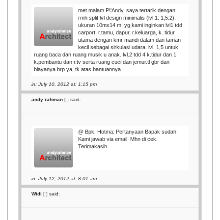
met malam P\'Andy, saya tertarik dengan
rmh split lvl design minimalis (lvl 1: 1,5:2).
ukuran 10mx14 m, yg kami inginkan lvl1 tdd
carport, r.tamu, dapur, r.keluarga, k. tidur
utama dengan kmr mandi dalam dan taman
kecil sebagai sirkulasi udara. lvl. 1,5 untuk
ruang baca dan ruang musik u anak. lvl.2 tdd 4 k.tidur dan 1
k.pembantu dan r.tv serta ruang cuci dan jemur.tl gbr dan
biayanya brp ya, tk atas bantuannya
in: July 10, 2012 at: 1:15 pm
andy rahman
[
] said:
@ Bpk. Hotma: Pertanyaan Bapak sudah
Kami jawab via email. Mhn di cek.
Terimakasih
in: July 12, 2012 at: 8:01 am
Widi
[
] said: