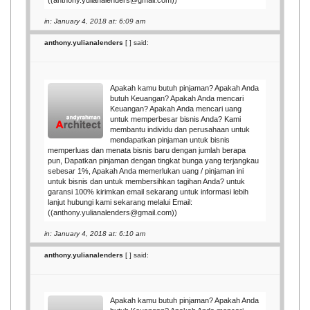
((anthony.yulianalenders@gmail.com))
in: January 4, 2018 at: 6:09 am
anthony.yulianalenders
[
] said:
Apakah kamu butuh pinjaman? Apakah Anda
butuh Keuangan? Apakah Anda mencari
Keuangan? Apakah Anda mencari uang
untuk memperbesar bisnis Anda? Kami
membantu individu dan perusahaan untuk
mendapatkan pinjaman untuk bisnis
memperluas dan menata bisnis baru dengan jumlah berapa
pun, Dapatkan pinjaman dengan tingkat bunga yang terjangkau
sebesar 1%, Apakah Anda memerlukan uang / pinjaman ini
untuk bisnis dan untuk membersihkan tagihan Anda? untuk
garansi 100% kirimkan email sekarang untuk informasi lebih
lanjut hubungi kami sekarang melalui Email:
((anthony.yulianalenders@gmail.com))
in: January 4, 2018 at: 6:10 am
anthony.yulianalenders
[
] said:
Apakah kamu butuh pinjaman? Apakah Anda