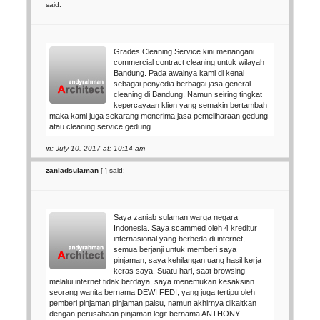
said:
Grades Cleaning Service kini menangani
commercial contract cleaning untuk wilayah
Bandung. Pada awalnya kami di kenal
sebagai penyedia berbagai jasa general
cleaning di Bandung. Namun seiring tingkat
kepercayaan klien yang semakin bertambah
maka kami juga sekarang menerima jasa pemeliharaan gedung
atau cleaning service gedung
in: July 10, 2017 at: 10:14 am
zaniadsulaman
[
] said:
Saya zaniab sulaman warga negara
Indonesia. Saya scammed oleh 4 kreditur
internasional yang berbeda di internet,
semua berjanji untuk memberi saya
pinjaman, saya kehilangan uang hasil kerja
keras saya. Suatu hari, saat browsing
melalui internet tidak berdaya, saya menemukan kesaksian
seorang wanita bernama DEWI FEDI, yang juga tertipu oleh
pemberi pinjaman pinjaman palsu, namun akhirnya dikaitkan
dengan perusahaan pinjaman legit bernama ANTHONY