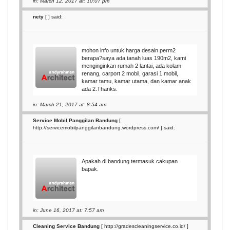
in: March 12, 2017 at: 10:07 pm
nety
[
] said:
mohon info untuk harga desain perm2
berapa?saya ada tanah luas 190m2, kami
menginginkan rumah 2 lantai, ada kolam
renang, carport 2 mobil, garasi 1 mobil,
kamar tamu, kamar utama, dan kamar anak
ada 2.Thanks.
in: March 21, 2017 at: 8:54 am
Service Mobil Panggilan Bandung
[
http://servicemobilpanggilanbandung.wordpress.com/
] said:
Apakah di bandung termasuk cakupan
bapak.
in: June 16, 2017 at: 7:57 am
Cleaning Service Bandung
[
http://gradescleaningservice.co.id/
]