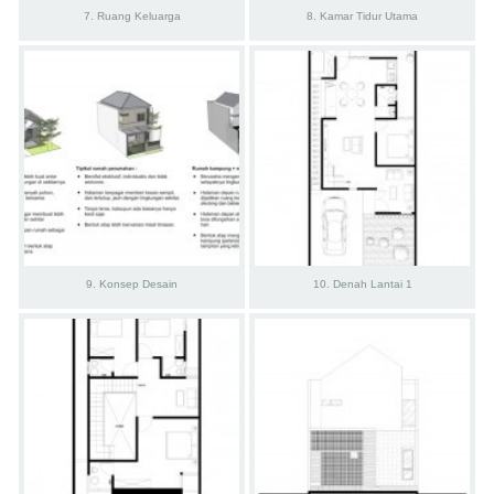
7. Ruang Keluarga
8. Kamar Tidur Utama
9. Konsep Desain
10. Denah Lantai 1