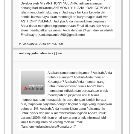
Dikelola oleh Mrs ANTHONY YULIANA, jadi saya sangat
senang hari ini karena ANTHONY YULIANA LOAN COMPANY
telah mengubah hidup saya. Jadi saya berkata kepada diri
sendiri bahwa saya akan membagikan karya bagus dari Mrs.
ANTHONY YULIANA. Jadi jika Anda memerlukan pinjaman
Anda dapat menghubungi perusahaan Email di atas dan Anda
akan mendapatkan pinjaman Anda dengan 24 jam dan ini adalah
Email saya {zaniadsulaman890@gmail.com}
in: January 3, 2018 at: 7:47 am
anthony.yulianalenders
[
] said:
Apakah kamu butuh pinjaman? Apakah Anda
butuh Keuangan? Apakah Anda mencari
Keuangan? Apakah Anda mencari uang
untuk memperbesar bisnis Anda? Kami
membantu individu dan perusahaan untuk
mendapatkan pinjaman untuk bisnis
memperluas dan menata bisnis baru dengan jumlah berapa
pun, Dapatkan pinjaman dengan tingkat bunga yang terjangkau
sebesar 1%, Apakah Anda memerlukan uang / pinjaman ini
untuk bisnis dan untuk membersihkan tagihan Anda? untuk
garansi 100% kirimkan email sekarang untuk informasi lebih
lanjut hubungi kami sekarang melalui Email:
((anthony.yulianalenders@gmail.com))