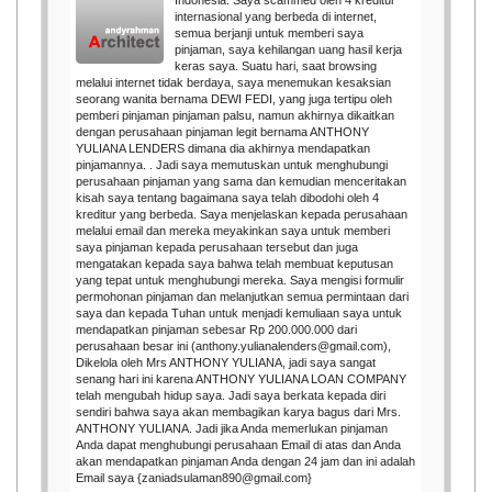
Indonesia. Saya scammed oleh 4 kreditur
internasional yang berbeda di internet,
semua berjanji untuk memberi saya
pinjaman, saya kehilangan uang hasil kerja
keras saya. Suatu hari, saat browsing
melalui internet tidak berdaya, saya menemukan kesaksian
seorang wanita bernama DEWI FEDI, yang juga tertipu oleh
pemberi pinjaman pinjaman palsu, namun akhirnya dikaitkan
dengan perusahaan pinjaman legit bernama ANTHONY
YULIANA LENDERS dimana dia akhirnya mendapatkan
pinjamannya. . Jadi saya memutuskan untuk menghubungi
perusahaan pinjaman yang sama dan kemudian menceritakan
kisah saya tentang bagaimana saya telah dibodohi oleh 4
kreditur yang berbeda. Saya menjelaskan kepada perusahaan
melalui email dan mereka meyakinkan saya untuk memberi
saya pinjaman kepada perusahaan tersebut dan juga
mengatakan kepada saya bahwa telah membuat keputusan
yang tepat untuk menghubungi mereka. Saya mengisi formulir
permohonan pinjaman dan melanjutkan semua permintaan dari
saya dan kepada Tuhan untuk menjadi kemuliaan saya untuk
mendapatkan pinjaman sebesar Rp 200.000.000 dari
perusahaan besar ini (anthony.yulianalenders@gmail.com),
Dikelola oleh Mrs ANTHONY YULIANA, jadi saya sangat
senang hari ini karena ANTHONY YULIANA LOAN COMPANY
telah mengubah hidup saya. Jadi saya berkata kepada diri
sendiri bahwa saya akan membagikan karya bagus dari Mrs.
ANTHONY YULIANA. Jadi jika Anda memerlukan pinjaman
Anda dapat menghubungi perusahaan Email di atas dan Anda
akan mendapatkan pinjaman Anda dengan 24 jam dan ini adalah
Email saya {zaniadsulaman890@gmail.com}