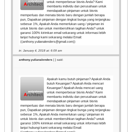
untuk memperbesar bisnis Anda? Kami
membantu individu dan perusahaan untuk
mendapatkan pinjaman untuk bisnis
memperluas dan menata bisnis baru dengan jumlah berapa
pun, Dapatkan pinjaman dengan tingkat bunga yang terjangkau
sebesar 1%, Apakah Anda memerlukan uang / pinjaman ini
untuk bisnis dan untuk membersihkan tagihan Anda? untuk
garansi 100% kirimkan email sekarang untuk informasi lebih
lanjut hubungi kami sekarang melalui Email:
((anthony.yulianalenders@gmail.com))
in: January 4, 2018 at: 6:09 am
anthony.yulianalenders
[
] said:
Apakah kamu butuh pinjaman? Apakah Anda
butuh Keuangan? Apakah Anda mencari
Keuangan? Apakah Anda mencari uang
untuk memperbesar bisnis Anda? Kami
membantu individu dan perusahaan untuk
mendapatkan pinjaman untuk bisnis
memperluas dan menata bisnis baru dengan jumlah berapa
pun, Dapatkan pinjaman dengan tingkat bunga yang terjangkau
sebesar 1%, Apakah Anda memerlukan uang / pinjaman ini
untuk bisnis dan untuk membersihkan tagihan Anda? untuk
garansi 100% kirimkan email sekarang untuk informasi lebih
lanjut hubungi kami sekarang melalui Email: