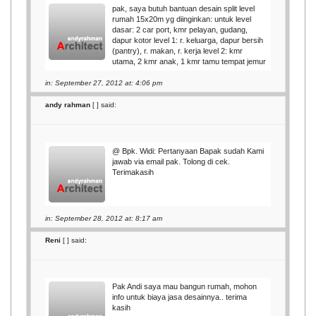
pak, saya butuh bantuan desain split level
rumah 15x20m yg diinginkan: untuk level
dasar: 2 car port, kmr pelayan, gudang,
dapur kotor level 1: r. keluarga, dapur bersih
(pantry), r. makan, r. kerja level 2: kmr
utama, 2 kmr anak, 1 kmr tamu tempat jemur
in: September 27, 2012 at: 4:06 pm
andy rahman
[
] said:
@ Bpk. Widi: Pertanyaan Bapak sudah Kami
jawab via email pak. Tolong di cek.
Terimakasih
in: September 28, 2012 at: 8:17 am
Reni
[
] said:
Pak Andi saya mau bangun rumah, mohon
info untuk biaya jasa desainnya.. terima
kasih