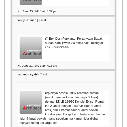
in: June 15, 2016 at: 3:32 pm
andy rahman
[
] said:
@ Bpk Dian Purwanto: Pertanyaan Bapak
sudah Kami jawab via email pak. Tolong di
cek. Terimakasih
in: June 21, 2016 at: 7:11 am
achmad syahir
[
] said:
brp biaya desain untuk renovasi rumah
(untuk gambar kerja dan biaya 3Dnya)
dengan LT/LB 126/90 Kondisi Exist : Rumah
tsb 2 lantai dengan 2 kamar tidur di lantai
atas, dan 1 kamar tidur di lantai bawah.
kondisi yang Diinginkan : lantai atas : kamar
tidur 4 lantai bawah : yang sebelumnya kamar tidur diubah
menjadi ruang keluarga. tks