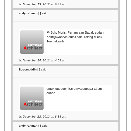
in: November 13, 2012 at: 6:45 pm
andy rahman
[
] said:
@ Bpk. Moris: Pertanyaan Bapak sudah
Kami jawab via email pak. Tolong di cek.
Terimakasih
in: November 14, 2012 at: 4:59 am
Bustanuddin
[
] said:
untuk out door, kayu nya supaya tahan
cuaca
in: December 22, 2012 at: 8:33 am
andy rahman
[
] said: