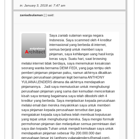
in: January 3, 2018 at: 7:47 am
zaniadsulaman
[
] said:
Saya zaniab sulaman warga negara
Indonesia. Saya scammed oleh 4 kreditur
internasional yang berbeda di internet,
semua berjanji untuk memberi saya
pinjaman, saya kehilangan uang hasil kerja
keras saya. Suatu hari, saat browsing
melalui internet tidak berdaya, saya menemukan kesaksian
seorang wanita bernama DEWI FEDI, yang juga tertipu oleh
pemberi pinjaman pinjaman palsu, namun akhirnya dikaitkan
dengan perusahaan pinjaman legit bernama ANTHONY
YULIANA LENDERS dimana dia akhirnya mendapatkan
pinjamannya. . Jadi saya memutuskan untuk menghubungi
perusahaan pinjaman yang sama dan kemudian menceritakan
kisah saya tentang bagaimana saya telah dibodohi oleh 4
kreditur yang berbeda. Saya menjelaskan kepada perusahaan
melalui email dan mereka meyakinkan saya untuk memberi
saya pinjaman kepada perusahaan tersebut dan juga
mengatakan kepada saya bahwa telah membuat keputusan
yang tepat untuk menghubungi mereka. Saya mengisi formulir
permohonan pinjaman dan melanjutkan semua permintaan dari
saya dan kepada Tuhan untuk menjadi kemuliaan saya untuk
mendapatkan pinjaman sebesar Rp 200.000.000 dari
perusahaan besar ini (anthony.yulianalenders@gmail.com),