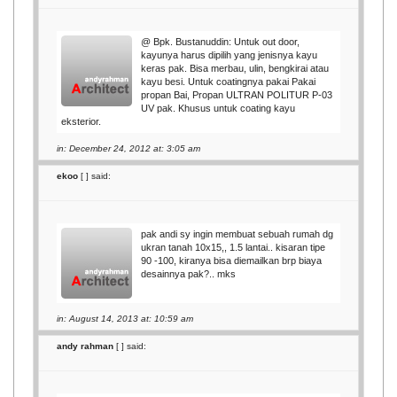
@ Bpk. Bustanuddin: Untuk out door,
kayunya harus dipilih yang jenisnya kayu
keras pak. Bisa merbau, ulin, bengkirai atau
kayu besi. Untuk coatingnya pakai Pakai
propan Bai, Propan ULTRAN POLITUR P-03
UV pak. Khusus untuk coating kayu
eksterior.
in: December 24, 2012 at: 3:05 am
ekoo
[
] said:
pak andi sy ingin membuat sebuah rumah dg
ukran tanah 10x15,, 1.5 lantai.. kisaran tipe
90 -100, kiranya bisa diemailkan brp biaya
desainnya pak?.. mks
in: August 14, 2013 at: 10:59 am
andy rahman
[
] said: