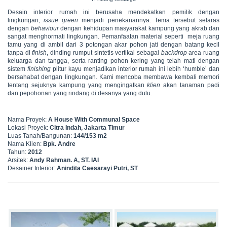
Desain interior rumah ini berusaha mendekatkan pemilik dengan
lingkungan,
issue green
menjadi penekanannya. Tema tersebut selaras
dengan
behaviour
dengan kehidupan masyarakat kampung yang akrab dan
sangat menghormati lingkungan. Pemanfaatan material seperti meja ruang
tamu yang di ambil dari 3 potongan akar pohon jati dengan batang kecil
tanpa di
finish
, dinding rumput sintetis vertikal sebagai
backdrop
area ruang
keluarga dan tangga, serta ranting pohon kering yang telah mati dengan
sistem
finishing
plitur kayu menjadikan interior rumah ini lebih ‘humble’ dan
bersahabat dengan lingkungan. Kami mencoba membawa kembali memori
tentang sejuknya kampung yang mengingatkan
klien
akan tanaman padi
dan pepohonan yang rindang di desanya yang dulu.
Nama Proyek:
A House With Communal Space
Lokasi Proyek:
Citra Indah, Jakarta Timur
Luas Tanah/Bangunan:
144/153 m2
Nama Klien:
Bpk. Andre
Tahun:
2012
Arsitek:
Andy Rahman. A, ST. IAI
Desainer Interior:
Anindita Caesarayi Putri, ST